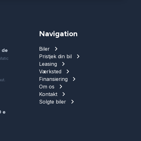
Navigation
Biler
 de
Pristjek din bil
Matic
Leasing
Værksted
Finansiering
ut.
Om os
Kontakt
.
Solgte biler
 e