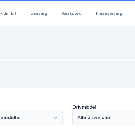
k din bil
Leasing
Værksted
Finansiering
Drivmiddel
e modeller
Alle drivmidler