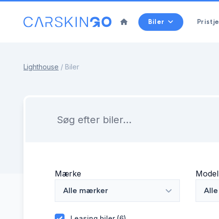
Biler
Pristje
Lighthouse
/
Biler
Mærke
Model
Alle mærker
All
Leasing biler (
6
)