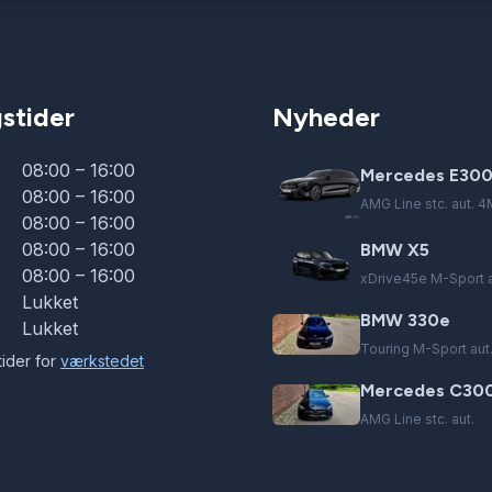
stider
Nyheder
08:00 – 16:00
Mercedes E300
08:00 – 16:00
AMG Line stc. aut. 4
08:00 – 16:00
08:00 – 16:00
BMW X5
08:00 – 16:00
xDrive45e M-Sport a
Lukket
BMW 330e
Lukket
Touring M-Sport aut
ider for
værkstedet
Mercedes C300
AMG Line stc. aut.