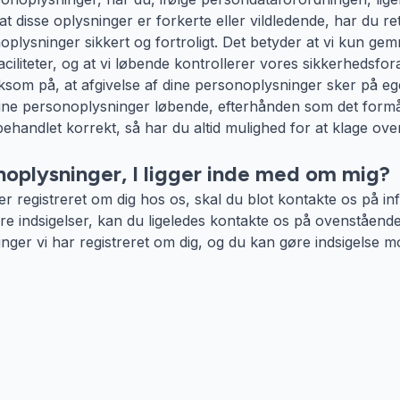
t disse oplysninger er forkerte eller vildledende, har du ret t
noplysninger sikkert og fortroligt. Det betyder at vi kun 
iliteter, og at vi løbende kontrollerer vores sikkerhedsfor
som på, at afgivelse af dine personoplysninger sker på eg
 dine personoplysninger løbende, efterhånden som det formål,
behandlet korrekt, så har du altid mulighed for at klage o
onoplysninger, I ligger inde med om mig?
er registreret om dig hos os, skal du blot kontakte os på in
ndre indsigelser, kan du ligeledes kontakte os på ovenstående
ninger vi har registreret om dig, og du kan gøre indsigelse mo