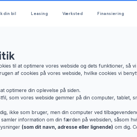
k din bil
Leasing
Værksted
Finansiering
tik
ies til at optimere vores webside og dets funktioner, så v
en af cookies på vores webside, hvilke cookies vi benytt
 at optimere din oplevelse på siden.
kstfil, som vores webside gemmer på din computer, tablet, 
dig, ikke som bruger, men din computer ved tilbagevenden
samler information om din færden på websiden, såsom hvil
lysninger
(som dit navn, adresse eller lignende)
om dig. Co