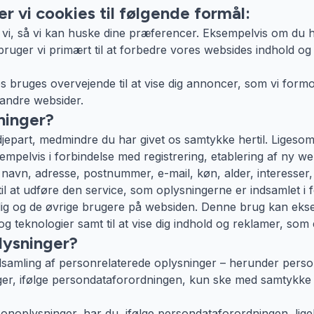
r vi cookies til følgende formål:
vi, så vi kan huske dine præferencer. Eksempelvis om du ha
ruger vi primært til at forbedre vores websides indhold og n
s bruges overvejende til at vise dig annoncer, som vi formo
andre websider.
ninger?
redjepart, medmindre du har givet os samtykke hertil. Ligeso
sempelvis i forbindelse med registrering, etablering af ny w
navn, adresse, postnummer, e-mail, køn, alder, interesser, 
il at udføre den service, som oplysningerne er indsamlet i
il dig og de øvrige brugere på websiden. Denne brug kan ek
g teknologier samt til at vise dig indhold og reklamer, som e
lysninger?
samling af personrelaterede oplysninger – herunder person
, ifølge persondataforordningen, kun ske med samtykke fra 
noplysninger, har du, ifølge persondataforordningen, ligelede