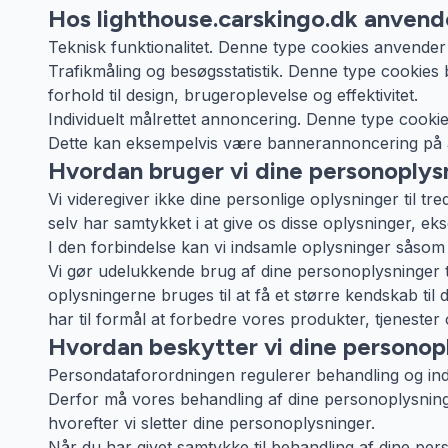
Hos lighthouse.carskingo.dk anvende
Teknisk funktionalitet. Denne type cookies anvender 
Trafikmåling og besøgsstatistik. Denne type cookies b
forhold til design, brugeroplevelse og effektivitet.
Individuelt målrettet annoncering. Denne type cookie
Dette kan eksempelvis være bannerannoncering på 
Hvordan bruger vi dine personoplys
Vi videregiver ikke dine personlige oplysninger til t
selv har samtykket i at give os disse oplysninger, ek
I den forbindelse kan vi indsamle oplysninger såsom 
Vi gør udelukkende brug af dine personoplysninger t
oplysningerne bruges til at få et større kendskab t
har til formål at forbedre vores produkter, tjenester o
Hvordan beskytter vi dine personop
Persondataforordningen regulerer behandling og ind
Derfor må vores behandling af dine personoplysninger
hvorefter vi sletter dine personoplysninger.
Når du har givet samtykke til behandling af dine perso