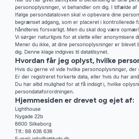
personoplysninger, vi behandler om dig. I tilfælde af a
Ifølge persondataloven skal vi opbevare dine perso
begrænset adgang, som er placeret i kontrollerede fac
håndteres forsvarligt. Men du skal dog være opmærk
Vi sørger naturligvis for at slette eller anonymisere
Mener du ikke, at dine personoplysninger er blevet 
dig. Denne klage indgives til datatilsynet.
Hvordan får jeg oplyst, hvilke pers
Hvis du gerne vil vide hvilke personoplysninger, der 
Er der registreret forkerte data, eller hvis du har a
Du har altid mulighed for at få indsigt i, hvilke oplys
persondataforordningen.
Hjemmesiden er drevet og ejet af:
Lighthouse
Nygade 22b
8600 Silkeborg
Tlf.: 88 638 638
E-mail: info@attityde.dk