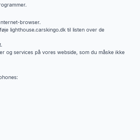
programmer.
 Internet-browser.
øje lighthouse.carskingo.dk til listen over de
.
oner og services på vores webside, som du måske ikke
tphones: