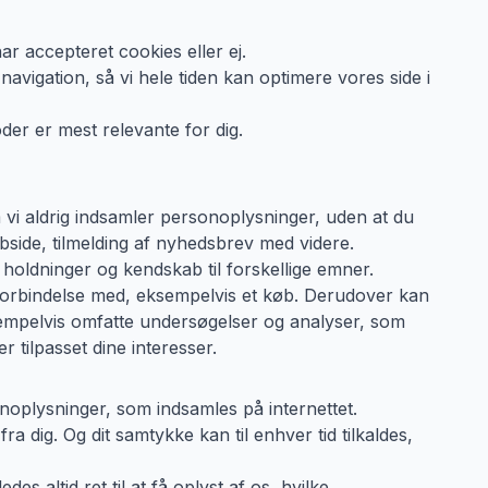
r accepteret cookies eller ej.
avigation, så vi hele tiden kan optimere vores side i
der er mest relevante for dig.
m vi aldrig indsamler personoplysninger, uden at du
ebside, tilmelding af nyhedsbrev med videre.
holdninger og kendskab til forskellige emner.
 forbindelse med, eksempelvis et køb. Derudover kan
sempelvis omfatte undersøgelser og analyser, som
r tilpasset dine interesser.
oplysninger, som indsamles på internettet.
dig. Og dit samtykke kan til enhver tid tilkaldes,
s altid ret til at få oplyst af os, hvilke