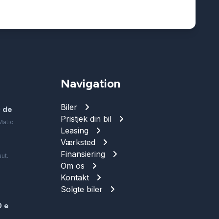
Navigation
Biler
 de
Pristjek din bil
Matic
Leasing
Værksted
Finansiering
ut.
Om os
Kontakt
.
Solgte biler
 e