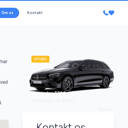
Om os
Kontakt
NYHED
 har
 ved
Mercedes E300 de
AMG Line stc. aut. 4Matic
.
Kontakt os