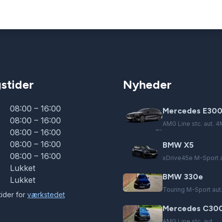
stider
Nyheder
08:00 – 16:00
Mercedes E300
08:00 – 16:00
AMG Line stc. aut. 4
08:00 – 16:00
08:00 – 16:00
BMW X5
08:00 – 16:00
xDrive45e M-Sport a
Lukket
BMW 330e
Lukket
Touring M-Sport aut
ider for
værkstedet
Mercedes C300
AMG Line stc. aut.