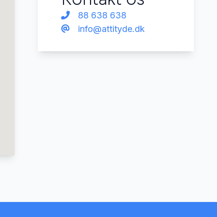
88 638 638
info@attityde.dk