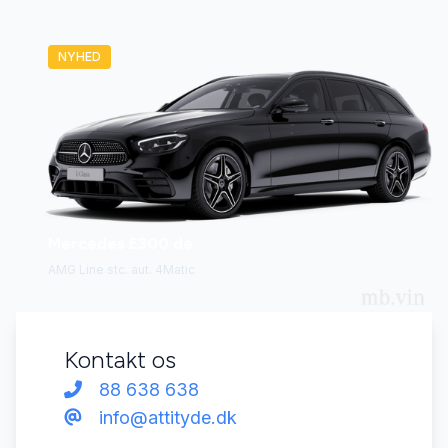
NYHED
Mercedes E300 de
AMG Line stc. aut. 4Matic
Kontakt os
88 638 638
info@attityde.dk