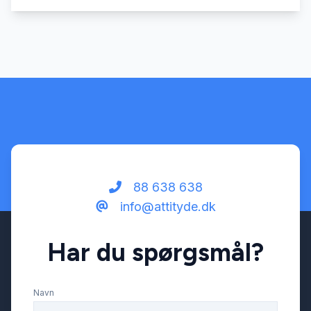
88 638 638
info@attityde.dk
Har du spørgsmål?
Navn