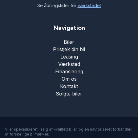
Se åbningstider for
værkstedet
Navigation
Biler
Pristjek din bil
Leasing
Værksted
Finansiering
Om os
Kontakt
Solgte biler
Vi er specialiseret i salg af kvalitetsbiler, og en uautoriseret forhandler
af forskellige bilmærker.