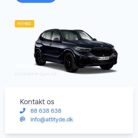
NYHED
BMW X5
xDrive45e M-Sport aut.
Kontakt os
88 638 638
info@attityde.dk