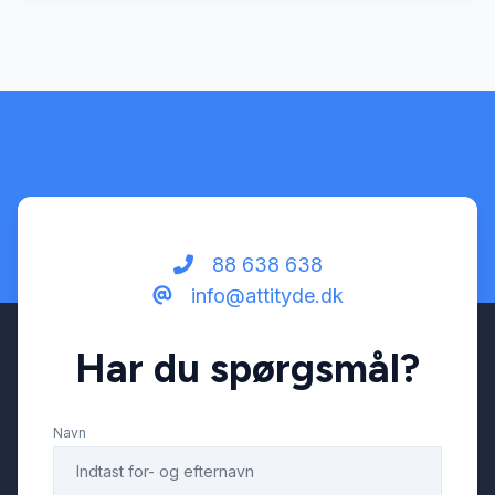
88 638 638
info@attityde.dk
Har du spørgsmål?
Navn