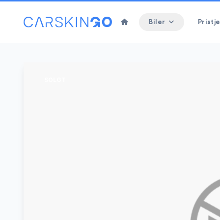
Biler
Pristje
SOLGT