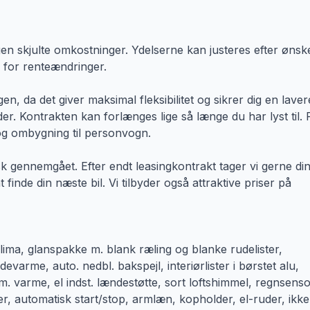
en skjulte omkostninger. Ydelserne kan justeres efter ønsk
d for renteændringer.
, da det giver maksimal fleksibilitet og sikrer dig en laver
lder. Kontrakten kan forlænges lige så længe du har lyst til. 
 og ombygning til personvogn.
sk gennemgået. Efter endt leasingkontrakt tager vi gerne din
finde din næste bil. Vi tilbyder også attraktive priser på
ima, glanspakke m. blank ræling og blanke rudelister,
varme, auto. nedbl. bakspejl, interiørlister i børstet alu,
. varme, el indst. lændestøtte, sort loftshimmel, regnsenso
r, automatisk start/stop, armlæn, kopholder, el-ruder, ikke