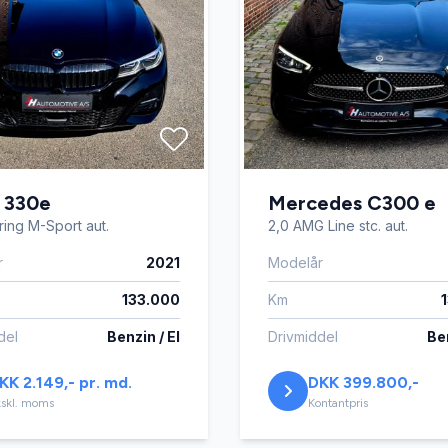
sæder
Startspærre
rme
Tonede ruder
330e
Mercedes C300 e
ring M-Sport aut.
2,0 AMG Line stc. aut.
r
2021
Modelår
133.000
Km
del
Benzin / El
Drivmiddel
Ben
KK 2.149,- pr. md.
DKK 399.800,-
skl. moms
Kontantpris