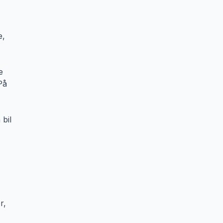
e,
e
På
 bil
r,