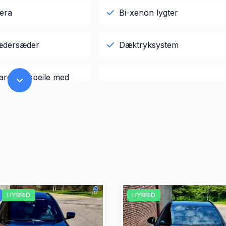
era
Bi-xenon lygter
lædersæder
Dæktryksystem
are sidespejle med
El-ruder
sk bagagerum
Elektrisk parkeringsbremse
jent centrallås
Glastag
mputer
Læderrat
HYBRID
HYBRID
ngssensor bagved
Parkeringssensor foran