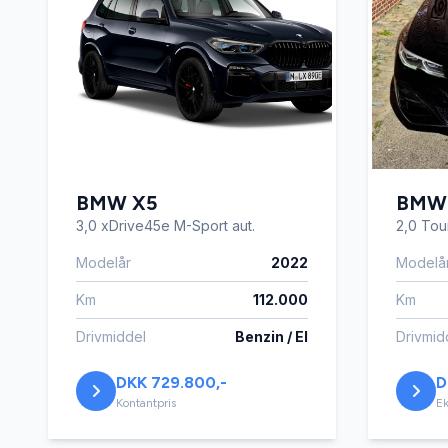
Servostyring
Sports
Svingbart anhængertræk
Sædeva
Vejbaneassistent
BMW X5
BMW 
3,0 xDrive45e M-Sport aut.
2,0 Tou
Modelår
2022
Modelå
Km
112.000
Km
Drivmiddel
Benzin / El
Drivmid
DKK 729.800,-
D
Kontantpris
Ek