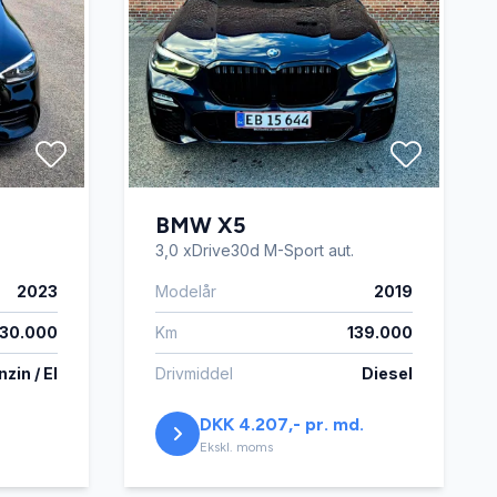
BMW X5
3,0 xDrive30d M-Sport aut.
2023
Modelår
2019
130.000
Km
139.000
zin / El
Drivmiddel
Diesel
DKK 4.207,- pr. md.
Ekskl. moms