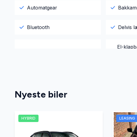
Automatgear
Bakkam
Bluetooth
Delvis 
El-klapb
El-indstillelige forsæder
varme
El-soltag
Elektri
Nyeste biler
Fartpilot
Fjernbet
Infocenter
Køreco
HYBRID
LEASING
Navigation
Parkeri