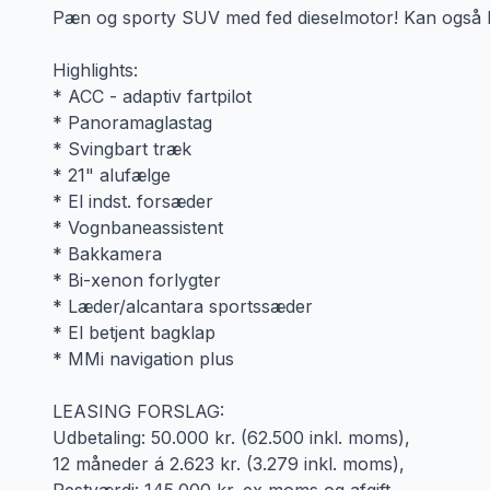
Pæn og sporty SUV med fed dieselmotor! Kan også k
Highlights:
* ACC - adaptiv fartpilot
* Panoramaglastag
* Svingbart træk
* 21" alufælge
* El indst. forsæder
* Vognbaneassistent
* Bakkamera
* Bi-xenon forlygter
* Læder/alcantara sportssæder
* El betjent bagklap
* MMi navigation plus
LEASING FORSLAG:
Udbetaling: 50.000 kr. (62.500 inkl. moms),
12 måneder á 2.623 kr. (3.279 inkl. moms),