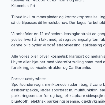
Restværdi: 145.000 kr. ex moms og afgift,
Kilometer: Fri
Tilbud inkl. nummerplader og kontraktoprettelse. Ing
så de tilpasses dit kørselsbehov. Der tages forbehol
Vi anbefaler en 12-måneders leasingkontrakt ad gangen
ydelse hvert år i takt med, at registreringsafgiften fa
denne bil tilbyder vi også sæsonleasing, splitleasing
Alle vores biler bliver kosmetisk klargjort og mekani
i bytte eller hjælper med videreformidling samt med at 
forsikring, servicekontrakter og CarGarantie.
Fortsat udstyrsliste:
Sportsundervogn, mørktonede ruder i bag, 3 zone kl
assistenspakke, læder sportsrat m. multifunktion, sæde
parkeringssensor for og bag, el-klapbare sidespejle m
bluetooth, elektrisk parkeringsbremse, dæktryksmåle