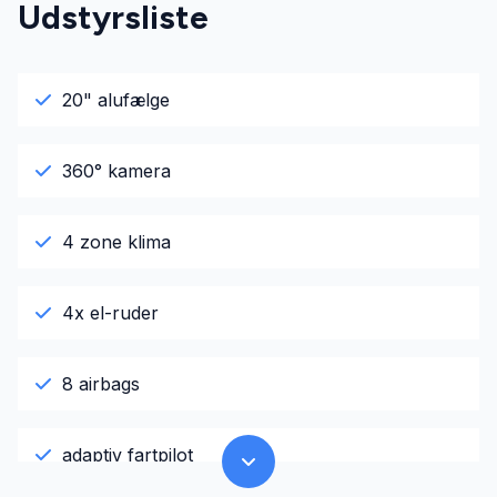
Udstyrsliste
20" alufælge
360° kamera
4 zone klima
4x el-ruder
8 airbags
adaptiv fartpilot