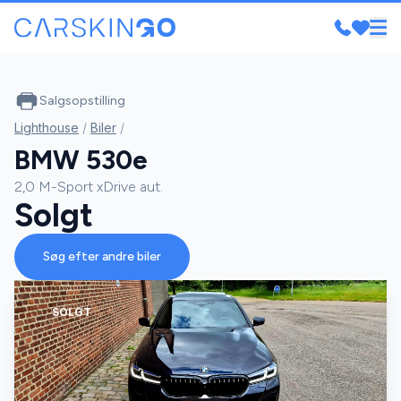
Salgsopstilling
Lighthouse
/
Biler
/
BMW 530e
2,0 M-Sport xDrive aut.
Solgt
Søg efter andre biler
SOLGT