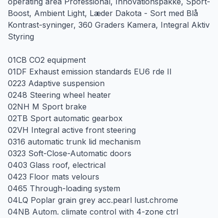
operating area Professional, Innovationspakke, Sport-
Boost, Ambient Light, Læder Dakota - Sort med Blå
Kontrast-syninger, 360 Graders Kamera, Integral Aktiv
Styring
01CB CO2 equipment
01DF Exhaust emission standards EU6 rde II
0223 Adaptive suspension
0248 Steering wheel heater
02NH M Sport brake
02TB Sport automatic gearbox
02VH Integral active front steering
0316 automatic trunk lid mechanism
0323 Soft-Close-Automatic doors
0403 Glass roof, electrical
0423 Floor mats velours
0465 Through-loading system
04LQ Poplar grain grey acc.pearl lust.chrome
04NB Autom. climate control with 4-zone ctrl