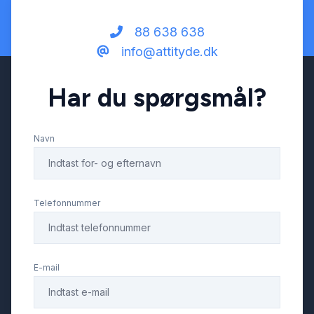
Automatisk start/stop
88 638 638
info@attityde.dk
bakkamera
Har du spørgsmål?
blindvinkelsassistent
Navn
City steering
DAB+ radio
Telefonnummer
digitalt cockpit
E-mail
dæktryksmåler