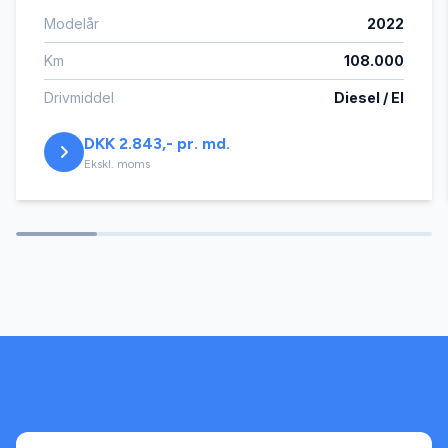
Modelår
2022
autohold
Km
108.000
automatgear
Drivmiddel
Diesel / El
DKK 2.843,- pr. md.
Automatisk lys
Ekskl. moms
automatisk nedblændeligt bakspejl
automatisk nødassistent
automatisk nødbremse
automatisk parkeringssystem