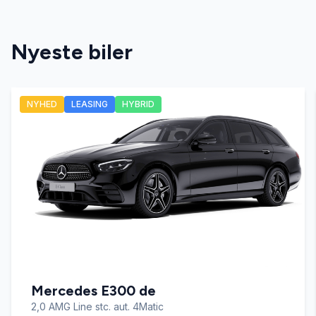
adaptiv fartpilot (kø-assistent)
Nyeste biler
adaptive forlygter
NYHED
LEASING
HYBRID
alarm
ambiente belysning
Android Auto
antispin
Mercedes E300 de
Apple CarPlay
2,0 AMG Line stc. aut. 4Matic