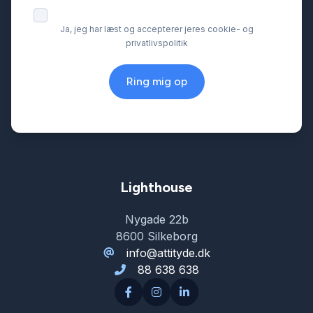
el-betjent bagklap
Ja, jeg har læst og accepterer jeres cookie- og
privatlivspolitik
el-indstillelige forsæder
Ring mig op
el-indstilleligt førersæde
el-indstilleligt førersæde med memory
Lighthouse
el-klapbare sidespejle med varme
Nygade 22b
8600 Silkeborg
el-komfortsæder
info@attityde.dk
88 638 638
el-soltag