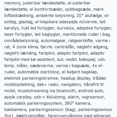
memory, justerbar lændestøtte, el-justerbar
lændestøtte, el komfortsæder, splitbagsæde, mørk
loftbeklædning, ambiente belysning, 20" alufælge, el-
soltag, glastag, el-klapbare sidespejle m/varme, led
kørelys, fuld led forlygter, kurvelys, adaptive forlygter,
laser forlygter, led baglygter, mørktonede ruder i bag,
områdebelysning, automatgear, ratgearskifte, varme i
rat, 4 zone klima, fjernb. centrallås, nøglefri adgang,
nøglefri tænding, fartpilot, adaptiv fartpilot, adaptiv
fartpilot med kø-assistent, aut. nedbl. bakspejl, udv.
temp. måler, sædevarme, varme i bagsæde, 4x el-
ruder, automatisk start/stop, el betjent bagklap,
elektrisk parkeringsbremse, headup display, trådløs
mobilopladning, dab+ radio, navigation, håndfrit til
mobil, musikstreaming via bluetooth, android auto,
apple carplay, usb-c tilslutning, alarm, regnsensor,
automatisk parkeringssystem, 360° kamera,
bakkamera, parkeringssensor (bag), parkeringssensor
(for), dæktryksmåler, førerovervågning med advarsel,