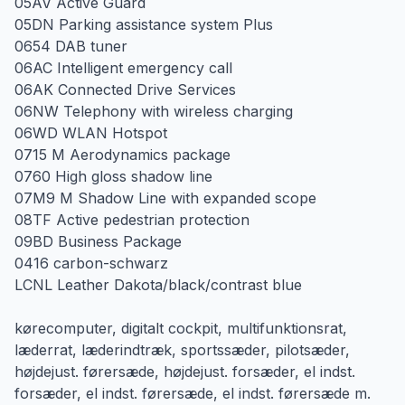
05AV Active Guard
05DN Parking assistance system Plus
0654 DAB tuner
06AC Intelligent emergency call
06AK Connected Drive Services
06NW Telephony with wireless charging
06WD WLAN Hotspot
0715 M Aerodynamics package
0760 High gloss shadow line
07M9 M Shadow Line with expanded scope
08TF Active pedestrian protection
09BD Business Package
0416 carbon-schwarz
LCNL Leather Dakota/black/contrast blue
kørecomputer, digitalt cockpit, multifunktionsrat,
læderrat, læderindtræk, sportssæder, pilotsæder,
højdejust. førersæde, højdejust. forsæder, el indst.
forsæder, el indst. førersæde, el indst. førersæde m.