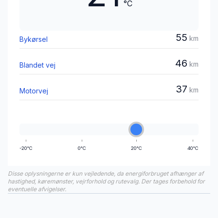
°C
55
km
Bykørsel
46
km
Blandet vej
37
km
Motorvej
-20°C
0°C
20°C
40°C
Disse oplysningerne er kun vejledende, da energiforbruget afhænger af
hastighed, køremønster, vejrforhold og rutevalg. Der tages forbehold for
eventuelle afvigelser.